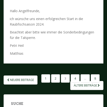
Hallo Angelfreunde,
ich wünsche uns einen erfolgreichen Start in die
Raubfischsaison 2024.
Beachtet aber bitte wie immer die Sonderbedingungen
für die Talsperre.
Petri Heil
Matthias
SEITENNUMMERIERUNG
1
2
3
4
…
8
NEUERE BEITRÄGE
DER
ÄLTERE BEITRÄGE
BEITRÄGE
SUCHE