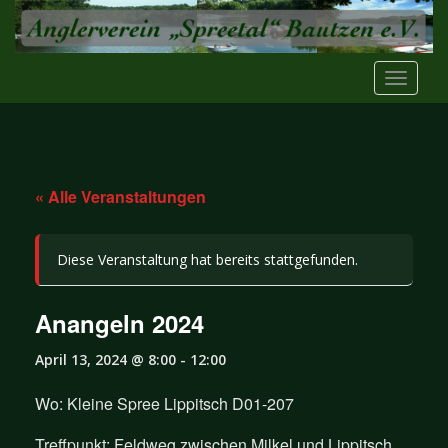
S
k
i
TOGGLE
p
t
o
m
a
« Alle Veranstaltungen
i
n
c
Diese Veranstaltung hat bereits stattgefunden.
o
n
t
Anangeln 2024
e
n
April 13, 2024 @ 8:00
-
12:00
t
Wo: Kleine Spree Lippitsch D01-207
Treffpunkt: Feldweg zwischen Milkel und Lippitsch