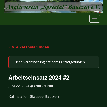
S
k
i
TOGGLE
p
t
o
m
a
« Alle Veranstaltungen
i
n
c
Diese Veranstaltung hat bereits stattgefunden.
o
n
t
Arbeitseinsatz 2024 #2
e
n
Juni 22, 2024 @ 8:00
-
13:00
t
Kahnstation Stausee Bautzen