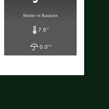
Wetter in Bautzen
7.9
°C
0.0
mm