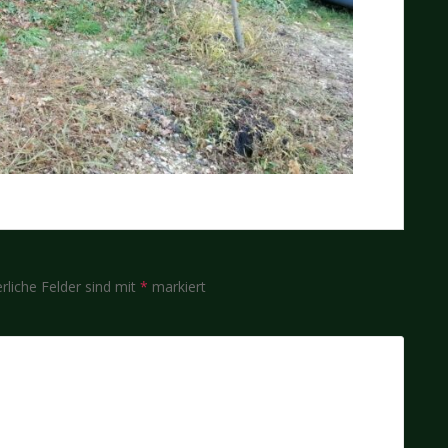
rliche Felder sind mit
*
markiert