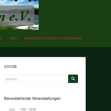
R
LINKS
IMPRESSUM & DATENSCHUTZERKLÄRUNG
SUCHE
Suchen
nach:
Bevorstehende Veranstaltungen
7:00
-
12:00
AUG.