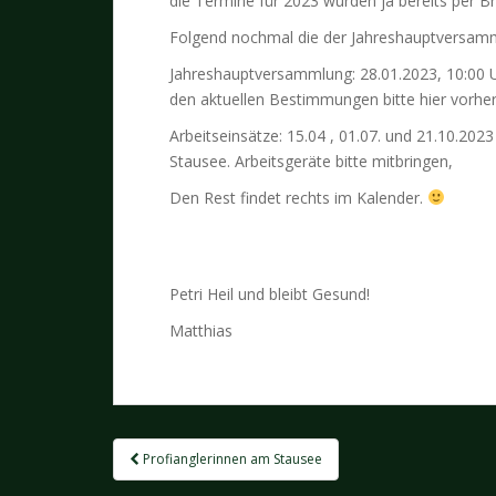
die Termine für 2023 wurden ja bereits per Bri
Folgend nochmal die der Jahreshauptversamml
Jahreshauptversammlung: 28.01.2023, 10:00 U
den aktuellen Bestimmungen bitte hier vorher
Arbeitseinsätze: 15.04 , 01.07. und 21.10.202
Stausee. Arbeitsgeräte bitte mitbringen,
Den Rest findet rechts im Kalender.
Petri Heil und bleibt Gesund!
Matthias
Beitragsnavigation
Profianglerinnen am Stausee