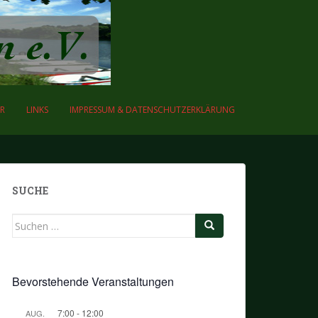
R
LINKS
IMPRESSUM & DATENSCHUTZERKLÄRUNG
SUCHE
Suchen
nach:
Bevorstehende Veranstaltungen
7:00
-
12:00
AUG.