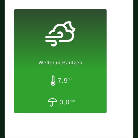
Wetter in Bautzen
7.9
°C
0.0
mm