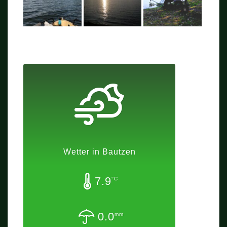
Wetter in Bautzen
7.9
°C
0.0
mm