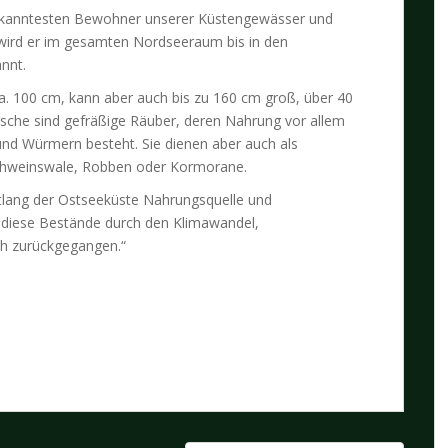
bekanntesten Bewohner unserer Küstengewässer und
 wird er im gesamten Nordseeraum bis in den
annt.
ca. 100 cm, kann aber auch bis zu 160 cm groß, über 40
rsche sind gefräßige Räuber, deren Nahrung vor allem
und Würmern besteht. Sie dienen aber auch als
Schweinswale, Robben oder Kormorane.
tlang der Ostseeküste Nahrungsquelle und
 diese Bestände durch den Klimawandel,
ch zurückgegangen.“