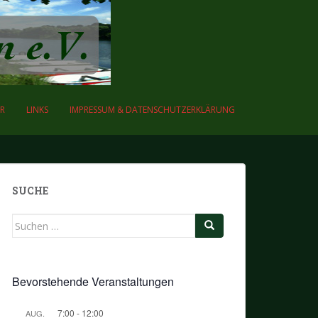
R
LINKS
IMPRESSUM & DATENSCHUTZERKLÄRUNG
SUCHE
Suchen
nach:
Bevorstehende Veranstaltungen
7:00
-
12:00
AUG.